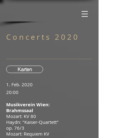
C o n c e r t s 2 0 2 0
Karten
1. Feb. 2020
20:00
Musikverein Wien:
Brahmssaal
Mozart: KV 80
Haydn: "Kaiser-Quartett"
op. 76/3
Mozart: Requiem KV