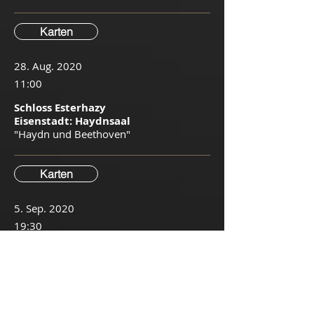
Karten
28. Aug. 2020
11:00
Schloss Esterhazy
Eisenstadt: Haydnsaal
"Haydn und Beethoven"
Karten
5. Sep. 2020
19:30
Musikverein Wien:
Brahmssaal
Haydn "Kaiser-
Quartett" op. 76/3
​Vivaldi Jahreszeiten